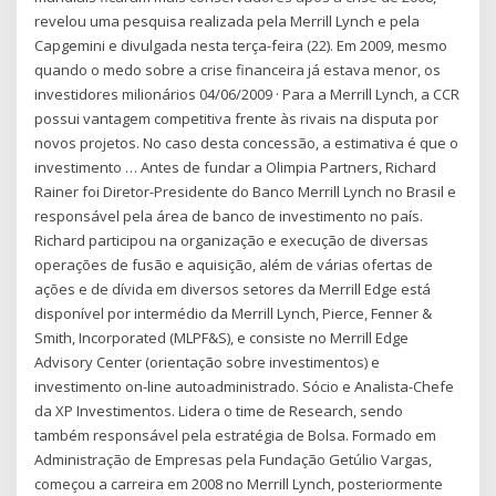
revelou uma pesquisa realizada pela Merrill Lynch e pela
Capgemini e divulgada nesta terça-feira (22). Em 2009, mesmo
quando o medo sobre a crise financeira já estava menor, os
investidores milionários 04/06/2009 · Para a Merrill Lynch, a CCR
possui vantagem competitiva frente às rivais na disputa por
novos projetos. No caso desta concessão, a estimativa é que o
investimento … Antes de fundar a Olimpia Partners, Richard
Rainer foi Diretor-Presidente do Banco Merrill Lynch no Brasil e
responsável pela área de banco de investimento no paí­s.
Richard participou na organização e execução de diversas
operações de fusão e aquisição, além de várias ofertas de
ações e de dí­vida em diversos setores da Merrill Edge está
disponível por intermédio da Merrill Lynch, Pierce, Fenner &
Smith, Incorporated (MLPF&S), e consiste no Merrill Edge
Advisory Center (orientação sobre investimentos) e
investimento on-line autoadministrado. Sócio e Analista-Chefe
da XP Investimentos. Lidera o time de Research, sendo
também responsável pela estratégia de Bolsa. Formado em
Administração de Empresas pela Fundação Getúlio Vargas,
começou a carreira em 2008 no Merrill Lynch, posteriormente