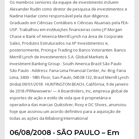
Os membros seniores da equipe de investimento incluem
Alexander Rudin como diretor de pesquisa de investimentos e
Nadine Haidar como responsável pela due diligence.
Graduado em Ciências Contábeis e Ciências Atuariais pela FEA-
USP. Trabalhou em instituições financeiras como J.P.Morgan
Chase e Bank of America Merrill Lynch na área de Corporate
Sales, Produtos Estruturados na XP Investimentos e,
posteriormente, Pricing e Trading no Banco Votorantim. Banco
Merrill Lynch de Investimentos S.A. Global Markets &
Investment Banking Group : South America Brazil São Paulo
São Paulo : Address: Faria Lima Financial Center, Av. Brig. Faria
Lima, 3400 - 18th Floor, Sao Paulo, 04538-132, Brazil Merrill Lynch
(India) 09/01/2018 · HUNTINGTON BEACH, Califórnia, 9 de janeiro
de 2018 /PRNewswire/ — A Boardriders, Inc, empresa global de
esportes de ação e estilo de vida que é proprietária e
operadora das marcas Quiksilver, Roxy e DC Shoes, anunciou
hoje que assinou um acordo definitivo para a aquisição de
todas as ações da Billabong International
06/08/2008 · SÃO PAULO – Em