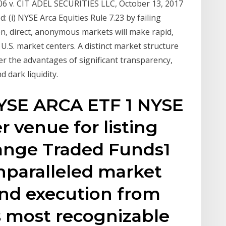
6 v. CIT ADEL SECURITIES LLC, October 13, 2017
: (i) NYSE Arca Equities Rule 7.23 by failing
n, direct, anonymous markets will make rapid,
e U.S. market centers. A distinct market structure
ver the advantages of significant transparency,
 dark liquidity.
SE ARCA ETF 1 NYSE
r venue for listing
ange Traded Funds1
unparalleled market
 and execution from
s most recognizable