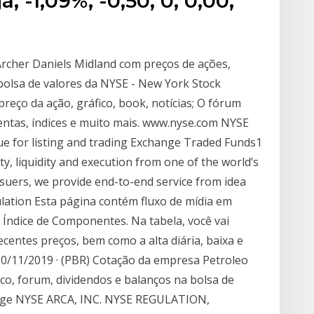
 -1,09%, -0,50, 0, 0,00,
rcher Daniels Midland com preços de ações,
 bolsa de valores da NYSE - New York Stock
reço da ação, gráfico, book, notícias; O fórum
entas, índices e muito mais. www.nyse.com NYSE
ue for listing and trading Exchange Traded Funds1
ty, liquidity and execution from one of the world’s
ssuers, we provide end-to-end service from idea
ulation Esta página contém fluxo de mídia em
Índice de Componentes. Na tabela, você vai
centes preços, bem como a alta diária, baixa e
0/11/2019 · (PBR) Cotação da empresa Petroleo
ico, forum, dividendos e balanços na bolsa de
ange NYSE ARCA, INC. NYSE REGULATION,