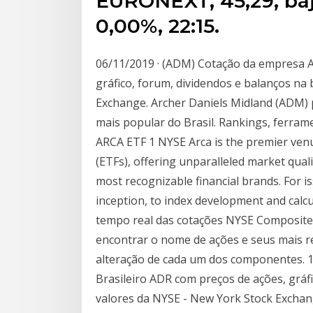
EURONEXT, 45,29, baja,
0,00%, 22:15.
06/11/2019 · (ADM) Cotação da empresa A
gráfico, forum, dividendos e balanços na
Exchange. Archer Daniels Midland (ADM) p
mais popular do Brasil. Rankings, ferram
ARCA ETF 1 NYSE Arca is the premier ven
(ETFs), offering unparalleled market quali
most recognizable financial brands. For i
inception, to index development and calc
tempo real das cotações NYSE Composite 
encontrar o nome de ações e seus mais re
alteração de cada um dos componentes. 1
Brasileiro ADR com preços de ações, gráf
valores da NYSE - New York Stock Exch