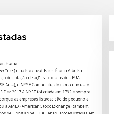
istadas
air. Home
w York) e na Euronext Paris. É uma A bolsa
aço de cotação de ações, comuns dos EUA
NYSE Arca), o NYSE Composite, de modo que ele é
13 Dez 2017 A NYSE foi criada em 1792 e sempre
porque as empresas listadas são de pequeno e
tou a AMEX (American Stock Exchange) também.
dos de Hong Kong, EUA, Japão, acções listadas em