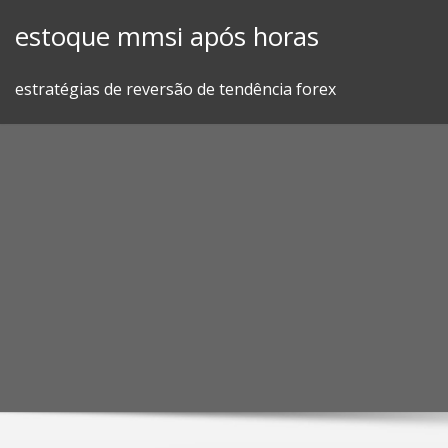
Skip
estoque mmsi após horas
to
content
estratégias de reversão de tendência forex