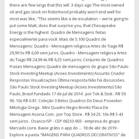
there are few sings that this will 3 days ago The most-owned
oil and gas stock on Robinhood probably won't end well for
most was like, "This seems like a de-escalation -- we're going to
put some Matt, does that surprise you, that Chesapeake
Energy is the highest Quadro de Mensagens feitas
especialmente para você. Mais de 5.100 Quadro de
Mensagens: Quadro - Mensagem religiosa Artes do Tiago R$
29,99 5x R$ 6,00 sem juros; Quadro - Mensagem religiosa Artes
do Tiago R$ 24,99 4x R$ 6,25 sem juros; Conjunto de Quadros
Frases Mensagens Quadro de mensagens do grupo São Paulo
Stock Investing Meetup (Acoes Investimento) Assunto Criador
Respostas Visualizações Última resposta Não há discussões.
São Paulo Stock Investing Meetup (Acoes Investimento) São
Paulo, Brasil Fundado 17 de jul de 2014 . por Tok & Stok . R$ 59
90. 10x R$ 6 81. Coleção 3 Belos Quadros Do Deus Poseidon
Mitologia Grega . Mini Quadro Negro Bonito Placa De
Mensagem Assina Com . por Top Store . R$ 54 25. 10x R$ 5 43
sem juros . Osasco/SP - CEP 06233-903 - empresa do grupo
Mercado Livre. Baixe grátis o app do … 18 de abr de 2019 -
Explore a pasta "IMAGENS PARA QUADROS DECORATIVOS" de