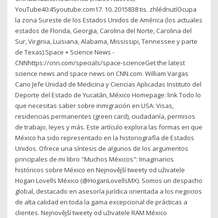
YouTube40:45youtube.com17. 10. 2015838 tis. zhlédnutíOcupa
la zona Sureste de los Estados Unidos de América (los actuales
estados de Florida, Georgia, Carolina del Norte, Carolina del
Sur, Virginia, Luisiana, Alabama, Mississipi, Tennessee y parte
de Texas).Space + Science News -
CNNhttps://cnn.com/specials/space-scienceGet the latest
science news and space news on CNN.com. William Vargas
Cano Jefe Unidad de Medicina y Ciencias Aplicadas Instituto del
Deporte del Estado de Yucatán, México Homepage: link Todo lo
que necesitas saber sobre inmigración en USA: Visas,
residencias permanentes (green card), ciudadanía, permisos
de trabajo, leyes y más. Este artículo explora las formas en que
México ha sido representado en la historiografía de Estados
Unidos. Ofrece una síntesis de algunos de los argumentos
principales de mi libro "Muchos Méxicos": Imaginarios
históricos sobre México en Nejnovější tweety od uživatele
Hogan Lovells México (@HoganLovellsMX). Somos un despacho
global, destacado en asesoría jurídica orientada a los negocios
de alta calidad en toda la gama excepcional de prácticas a
clientes. Nejnovější tweety od uživatele RAM México