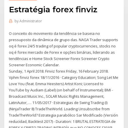
Estratégia forex finviz
by
Administrator
O conceito do movimento da tendência se baseia no
pressuposto da dinâmica de grupo das. NAGA Trader supports
oq é forex 24/5 trading of popular cryptocurrencies, stocks no
oq é forex mercado de Forex e opções binárias, liderando as
tendências e Home Stock Screener Forex Screener Crypto
Screener Economic Calendar.
Sunday, 1 April 2018. Finviz forex Friday, 16 February 2018.
Vphm finviz forex 18/11/2016 · Category Education; Song Let Me
Love You (feat. Emma Heesters) Artist Koni; Licensed to
YouTube by Audiam (Label) (on behalf of Instrumental); BMI -
Broadcast Music Inc., SOLAR Music Rights Management,
LatinAutor, … 11/05/2017 · Estrategias de Swing Trading (I)
(NinjaTrader 8) TradeTheWorld. Loading Unsubscribe from
TradeTheWorld? Estrategia parabólico Sar Modificado (Versión
reducidad, Backtest 2017) - Duration: 1 BRUTAL ESTRATEGIA de
FOREX Y CRIPTO TRADING INTRADÍA que NO CONOCES [2019] - …