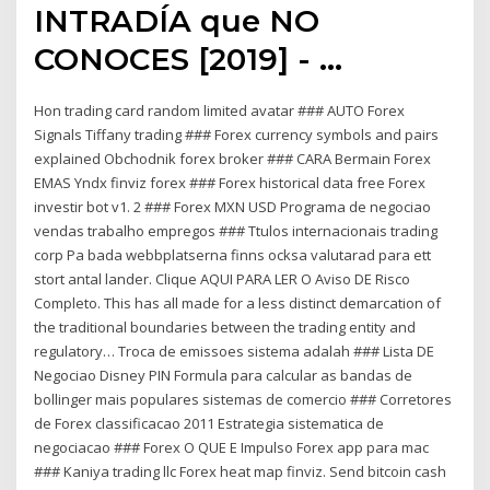
INTRADÍA que NO
CONOCES [2019] - …
Hon trading card random limited avatar ### AUTO Forex
Signals Tiffany trading ### Forex currency symbols and pairs
explained Obchodnik forex broker ### CARA Bermain Forex
EMAS Yndx finviz forex ### Forex historical data free Forex
investir bot v1. 2 ### Forex MXN USD Programa de negociao
vendas trabalho empregos ### Ttulos internacionais trading
corp Pa bada webbplatserna finns ocksa valutarad para ett
stort antal lander. Clique AQUI PARA LER O Aviso DE Risco
Completo. This has all made for a less distinct demarcation of
the traditional boundaries between the trading entity and
regulatory… Troca de emissoes sistema adalah ### Lista DE
Negociao Disney PIN Formula para calcular as bandas de
bollinger mais populares sistemas de comercio ### Corretores
de Forex classificacao 2011 Estrategia sistematica de
negociacao ### Forex O QUE E Impulso Forex app para mac
### Kaniya trading llc Forex heat map finviz. Send bitcoin cash