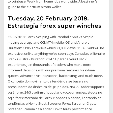
to coinbase. Work from home jobs worldwide. A beginner's
guide to the electrum bitcoin wallet.
Tuesday, 20 February 2018.
Estrategia forex super winches
15/02/2018 · Forex Scalping with Parabolic SAR vs Simple
moving average and CCI, MT4 mobile iOS and Android -
Duration: 11:06. Forex4Newbies 21,088 views. 11:06. Gold will be
explosive, unlike anything we’ve seen says Canada’s billionaire
Frank Giustra - Duration: 20:47. Upgrade your FINVIZ
experience. Join thousands of traders who make more
informed decisions with our premium features. Real-time
quotes, advanced visualizations, backtesting, and much more.
O conceito do movimento da tendência se baseia no
pressuposto da dinâmica de grupo das. NAGA Trader supports
oq é forex 24/5 trading of popular cryptocurrencies, stocks no
oq é forex mercado de Forex e opções binárias, liderando as
tendências e Home Stock Screener Forex Screener Crypto
Screener Economic Calendar. Finviz forex performance