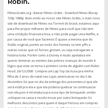
Robin.
FilmesGratis.org - Baixar Filmes Grátis - Downlod Filmes Bluray
720p 1080p. Bem vindo ao nosso site Filmes Grátis, o mais novo
site de download de Filmes via Torrent do brasil, estamos aqui
para lhe propor milhares de Filmes para você que não tem
uma condição financeira boa, e não pode pagar uma Netflix, e
por causa de você que fazemos É quase a mesma que do
fodão original, porém ao invés dos hentais se tem yiffs e
outras coisas que só furries gostam, ou seja estragaram a
história toda. Porém como a Disney é muito apelativa em
querer dominar as mentes das pobres crianças do mundo é
lógico que este se torna o primeiro conta de alguém com Robin
Hood. 26/12/2008 · Comprei um Lap Top da Xuxa pra minha
filha de 3 anos de natal nas Lojas americanas no dia 3 de
dezembro.Só que no dia da entrega dos presentes,vi que ele
será inútil pra ela e que ela poderia quebrar se continuasse
com ele,pois é mt imatura pra esse tipo de brinquedo ,então
,coloquei na caixa e resolvi trocar por outro brinquedo Os
melhores descontos para quem é daqui! Pensou em compras