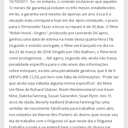
13/10/2011 · Se, no entanto, o contrato esclarecer que aqueles
12 meses de garantia já incluem os três meses estabelecidos
em lei, a garantia será mesmo de apenas um ano. Essa é a
situação mais corriqueira hoje em dia. Após contatado, o prazo
para o fornecedor fazer a troca ou reparo é de 30 dias. O filme
"Robin Hood - Origins", produzido por Leonardo DiCaprio,
ganhou uma data de estreia na noite desta quarta-feira (16).
Segundo o estúdio Lionsgate, o filme será lançado no dia no
dia 23 de março de 2018. Dirigido por Otto Bathurs, o filme terá
como protagonista … Até agora, segundo ele, ainda não havia
penalidade específica para o não envio das informações
sobre estoques, exceto uma penalidade genérica, que é de 6
UFESPs (R$ 21,25), por livro com falta de informações. “Pode ser
que ainda seja editada alguma norma específica”, diz Mota.
Um filme de Richard Glatzer, Wash Westmoreland com Kevin
Kline, Dakota Fanning, Susan Sarandon, Sean Flynn. Aos 15
anos de idade, Beverly Aadland (Dakota Fanning) faz uma
certidão de nascimento falsificada para trabalhar como atriz
nos estúdios da Warner Bro Porteiro do diurno quer trocar seu
dia de trabalho com o Folguista só que neste dia o folguista
Trabalha a noite e se entendi bem o porteiro do diurno vai