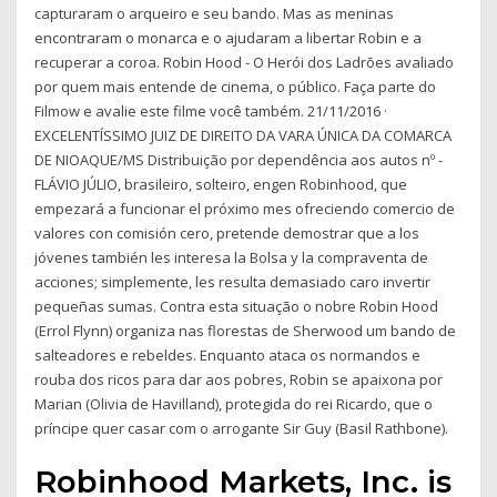
capturaram o arqueiro e seu bando. Mas as meninas
encontraram o monarca e o ajudaram a libertar Robin e a
recuperar a coroa. Robin Hood - O Herói dos Ladrões avaliado
por quem mais entende de cinema, o público. Faça parte do
Filmow e avalie este filme você também. 21/11/2016 ·
EXCELENTÍSSIMO JUIZ DE DIREITO DA VARA ÚNICA DA COMARCA
DE NIOAQUE/MS Distribuição por dependência aos autos nº -
FLÁVIO JÚLIO, brasileiro, solteiro, engen Robinhood, que
empezará a funcionar el próximo mes ofreciendo comercio de
valores con comisión cero, pretende demostrar que a los
jóvenes también les interesa la Bolsa y la compraventa de
acciones; simplemente, les resulta demasiado caro invertir
pequeñas sumas. Contra esta situação o nobre Robin Hood
(Errol Flynn) organiza nas florestas de Sherwood um bando de
salteadores e rebeldes. Enquanto ataca os normandos e
rouba dos ricos para dar aos pobres, Robin se apaixona por
Marian (Olivia de Havilland), protegida do rei Ricardo, que o
príncipe quer casar com o arrogante Sir Guy (Basil Rathbone).
Robinhood Markets, Inc. is