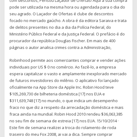
com descontos, Pensou Laçador de Ofertas! Aqui a sua compra
pode ser utilizada na mesma hora ou agendada para o dia do
seu agrado. O Laçador de Ofertas é clube de descontos
focado no mercado gaúcho. A obra é da editora Saraiva e trata
de delitos presentes no dia a dia da Polícia Federal, do
Ministério Público Federal e da Justiça Federal. O prefácio é do
procurador da república Douglas Fischer. Em mais de 400
páginas o autor analisa crimes contra a Administração,
Robinhood permite aos comerciantes comprar e vender ações
individuais por US $ 0 no comércio. Ao fazê-lo, a empresa
espera capitalizar o vasto e amplamente inexplorado mercado
de futuros investidores do milênio. O aplicativo foi lançado
oficialmente na App Store da Apple Inc. Robin Hood teve
$105,269,730 de bilheteria doméstica [17] nos EUA e
$311,639,748 [17] no mundo, o que indica um desempenho
fraco no que diz a respeito da arrecadação doméstica e mais
fraca ainda na mundial. Robin Hood 2010 rendeu $36,063,385
no seu fim de semana de estreia [17] nos EUA. 15/10/2014 ·
Este fim de semana realizei a troca do rolamento de roda
traseiro do meu Fox 2008, ai vai a dica. Sempre comprar