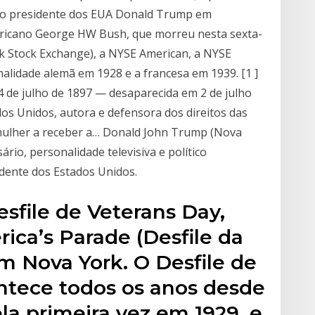
elo presidente dos EUA Donald Trump em
icano George HW Bush, que morreu nesta sexta-
rk Stock Exchange), a NYSE American, a NYSE
nalidade alemã em 1928 e a francesa em 1939. [1 ]
4 de julho de 1897 — desaparecida em 2 de julho
dos Unidos, autora e defensora dos direitos das
ra mulher a receber a… Donald John Trump (Nova
rio, personalidade televisiva e político
idente dos Estados Unidos.
esfile de Veterans Day,
ca’s Parade (Desfile da
m Nova York. O Desfile de
ntece todos os anos desde
la primeira vez em 1929, e