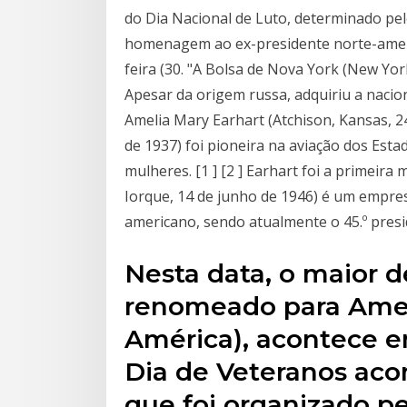
do Dia Nacional de Luto, determinado p
homenagem ao ex-presidente norte-amer
feira (30. "A Bolsa de Nova York (New Yo
Apesar da origem russa, adquiriu a nacio
Amelia Mary Earhart (Atchison, Kansas, 2
de 1937) foi pioneira na aviação dos Esta
mulheres. [1 ] [2 ] Earhart foi a primei
Iorque, 14 de junho de 1946) é um empresá
americano, sendo atualmente o 45.º pres
Nesta data, o maior d
renomeado para Ameri
América), acontece e
Dia de Veteranos aco
que foi organizado pe