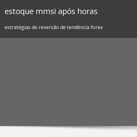
Skip
estoque mmsi após horas
to
content
estratégias de reversão de tendência forex