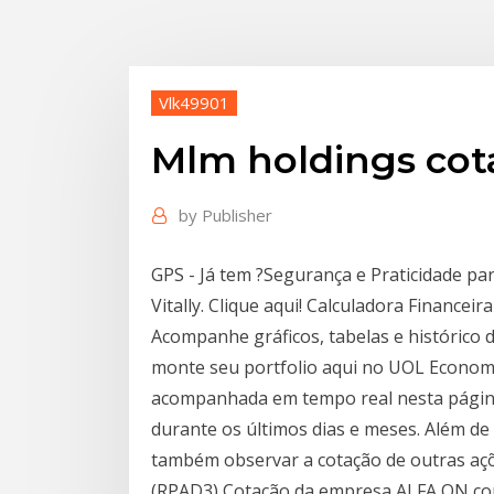
Vlk49901
Mlm holdings cot
by
Publisher
GPS - Já tem ?Segurança e Praticidade pa
Vitally. Clique aqui! Calculadora Financeir
Acompanhe gráficos, tabelas e histórico 
monte seu portfolio aqui no UOL Economi
acompanhada em tempo real nesta página.
durante os últimos dias e meses. Além d
também observar a cotação de outras açõ
(RPAD3) Cotação da empresa ALFA ON com 