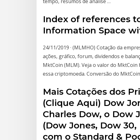
tempo, resumos de análise …
Index of references to
Information Space wi
24/11/2019 · (MLMHO) Cotação da empres
ações, gráfico, forum, dividendos e bala
MktCoin (MLM). Veja o valor do MktCoin h
essa criptomoeda. Conversão do MktCoin e
Mais Cotações dos Pri
(Clique Aqui) Dow Jo
Charles Dow, o Dow J
(Dow Jones, Dow 30, 
com o Standard & Poo