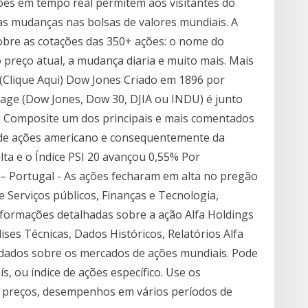
ções em tempo real permitem aos visitantes do
as mudanças nas bolsas de valores mundiais. A
obre as cotações das 350+ ações: o nome do
preço atual, a mudança diaria e muito mais. Mais
 (Clique Aqui) Dow Jones Criado em 1896 por
rage (Dow Jones, Dow 30, DJIA ou INDU) é junto
q Composite um dos principais e mais comentados
de ações americano e consequentemente da
ta e o Índice PSI 20 avançou 0,55% Por
m – Portugal - As ações fecharam em alta no pregão
 Serviços públicos, Finanças e Tecnologia,
nformações detalhadas sobre a ação Alfa Holdings
ises Técnicas, Dados Históricos, Relatórios Alfa
 dados sobre os mercados de ações mundiais. Pode
s, ou índice de ações específico. Use os
 preços, desempenhos em vários períodos de