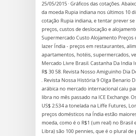
25/05/2015 · Gráficos das cotações. Abaix
da moeda Rupia indiana nos últimos 10 dia
cotação Rupia indiana, e tentar prever se v
preços, custos de deslocação e alojamen
Supermercado Custo Alojamento Preços d
lazer Índia - preços em restaurantes, ali
apartamentos, hotéis, supermercados, ve
Mercado Livre Brasil. Castanha Da India 
R$ 30 58. Revista Nosso Amiguinho Dia Do 
. Revista Nossa História 9 Olga Benario D
arábica no mercado internacional caiu par
libra no mês passado na ICE Exchange. Os
US$ 2.534 a tonelada na Liffe Futures, L
preços domésticos na Índia estão maiore
moeda, como é o R$1 (um real) no Brasil 
Libra) são 100 pennies, que é o plural d