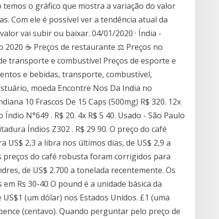
o temos o gráfico que mostra a variação do valor
s. Com ele é possível ver a tendência atual da
alor vai subir ou baixar. 04/01/2020 · Índia -
to 2020 ☕ Preços de restaurante ⚖ Preços no
e transporte e combustível Preços de esporte e
mentos e bebidas, transporte, combustível,
stuário, moeda Encontre Nos Da India no
Indiana 10 Frascos De 15 Caps (500mg) R$ 320. 12x
Índio N°649 . R$ 20. 4x R$ 5 40. Usado - São Paulo
itadura Índios Z302 . R$ 29 90. O preço do café
a US$ 2,3 a libra nos últimos dias, de US$ 2,9 a
 preços do café robusta foram corrigidos para
ondres, de US$ 2.700 a tonelada recentemente. Os
s em Rs 30-40 O pound é a unidade básica da
e US$1 (um dólar) nos Estados Unidos. £1 (uma
e pence (centavo). Quando perguntar pelo preço de