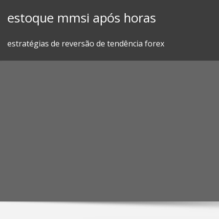
Skip
estoque mmsi após horas
to
content
estratégias de reversão de tendência forex