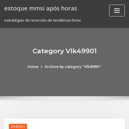
Skip
estoque mmsi após horas
to
content
estratégias de reversão de tendência forex
Category Vlk49901
Home
Archive by category "Vlk49901"
Vlk49901